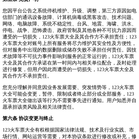
您因平台公告之系统停机维护、升级、调整，第三方原因如电
信部门的通讯设备故障、计算机病毒或黑客攻击、技术问题、
网络、电脑故障、系统不稳定性、台风、地震、海啸、洪水、
停电、战争、恐怖袭击、政府管制及其他各种不可抗力原因而
遭受的一切损失，123火车票大全及其合作方不承担责任；123
火车票大全对账号上所有服务将尽力维护其安全性及方便性，
但对服务中出现的数据删除或储存失败不承担任何责任。因技
术故障等不可抗力事件影响到服务的正常运行的，123火车票
大全及其合作方承诺在第一时间内与相关单位配合，及时处理
进行修复，但用户因此而遭受的一切损失，123火车票大全及
其合作方不承担责任。
您充分理解并同意因业务发展需要、突发情势等，123火车票
大全可能会变更，暂停、限制或者终止部分或全部服务，123
火车票大全做出该等行为不需要事先进行通知。用户知悉并自
愿承担该类风险及相关法律责任。
第六条 协议变更与终止
123火车票大全有权根据国家法律法规、技术及行业实践、市
场行情、网站运营等需要，对本协议条款进行修改或补充，修