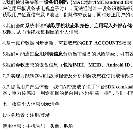
2.我们通过采集
唯一设备识别码（MAC地址/IMEI/android ID/ID
户使用平板设备或电视盒子时），无法通过唯一设备识别码标识
获取用户位置信息及IP地址，剔除作弊设备，同时矫正用户的
3.我们会向系统申请
“读取手机状态和身份、启用写入外部存储
权限，从而拒绝收集相应的个人信息。
4.基于账户数据同步更新，需获取您的
GET_ACCOUNTS
权限
5.我们可能通过
应用列表信息
分析当前设备的风险等级，可有
6.我们会收集您的设备信息（
包括IMEI、MEID、Androi
7.为实现万能钥匙wifi1故障报错及分析和解决您在使用成语
8.为提高用户产品体验，我们APP集成了快手平台SDK com.kuais
器，重力传感器，用途和目的是向用户提供"摇一摇"，"扭一扭
七、收集个人信息明示清单
1.业务场景：注册/登录
使用信息：手机号码、头像、昵称