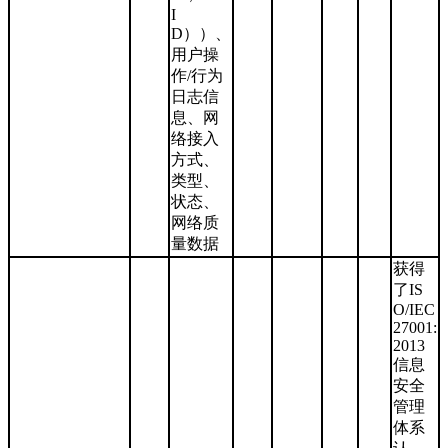
I
D））、
用户操
作/行为
日志信
息、网
络接入
方式、
类型、
状态、
网络质
量数据
获得
了IS
O/IEC
27001:
2013
信息
安全
管理
体系