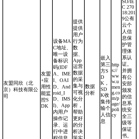
SO/IE
C 270
18:201
9公有
提供
云个
提供
人信
用户
息保
设备MA
行为
护管
C地址、
数
理体
唯一设
据、
系认
嵌入
App
备标识
证。
第三
http
运营
码(IDF
s://
并拥
方S
数据
友盟
A、IME
ww
D
有公
的采
+应
I、OAI
w.u
友盟同欣（北
K，
安部
集与
数据
用性
D、And
men
SD
京）科技有限公
颁发
可视
g.co
roid_I
分析
能监
K收
司
的信
m/p
D、IMS
化分
控S
集传
息系
age/
I)、App
析，
DK
输个
poli
统安
内用户
帮助
人信
cy
全三
操作记
更好
息
级等
录、运
的分
保证
行中进
析决
书。
程信息
策实