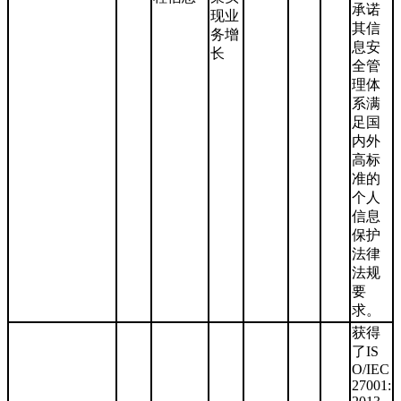
承诺
现业
其信
务增
息安
长
全管
理体
系满
足国
内外
高标
准的
个人
信息
保护
法律
法规
要
求。
获得
了IS
O/IEC
27001: