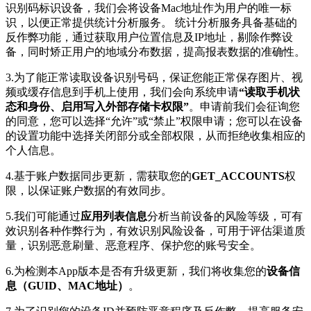
识别码标识设备，我们会将设备Mac地址作为用户的唯一标
识，以便正常提供统计分析服务。 统计分析服务具备基础的
反作弊功能，通过获取用户位置信息及IP地址，剔除作弊设
备，同时矫正用户的地域分布数据，提高报表数据的准确性。
3.为了能正常读取设备识别号码，保证您能正常保存图片、视
频或缓存信息到手机上使用，我们会向系统申请
“读取手机状
态和身份、启用写入外部存储卡权限”
。申请前我们会征询您
的同意，您可以选择“允许”或“禁止”权限申请；您可以在设备
的设置功能中选择关闭部分或全部权限，从而拒绝收集相应的
个人信息。
4.基于账户数据同步更新，需获取您的
GET_ACCOUNTS
权
限，以保证账户数据的有效同步。
5.我们可能通过
应用列表信息
分析当前设备的风险等级，可有
效识别各种作弊行为，有效识别风险设备，可用于评估渠道质
量，识别恶意刷量、恶意程序、保护您的账号安全。
6.为检测本App版本是否有升级更新，我们将收集您的
设备信
息（GUID、MAC地址）
。