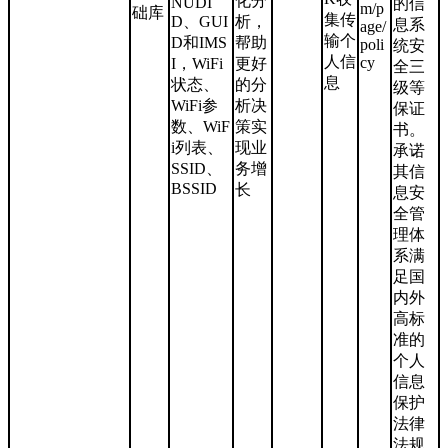
化分
NUDI
的信
m/p
础库
集传
D、GUI
析，
息系
age/
输个
D和IMS
帮助
poli
统安
人信
cy
I，WiFi
更好
全三
息
状态、
的分
级等
WiFi参
析决
保证
数、WiF
策实
书。
i列表、
现业
承诺
SSID、
务增
其信
BSSID
长
息安
全管
理体
系满
足国
内外
高标
准的
个人
信息
保护
法律
法规