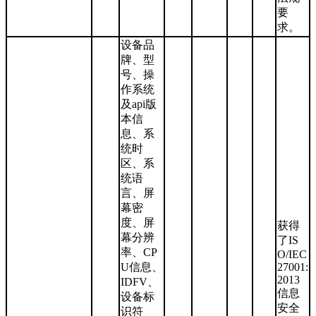
要
求。
设备品
牌、型
号、操
作系统
及api版
本信
息、系
统时
区、系
统语
言、屏
幕密
度、屏
获得
幕分辨
了IS
率、CP
O/IEC
U信息、
27001:
2013
IDFV、
信息
设备标
安全
识符