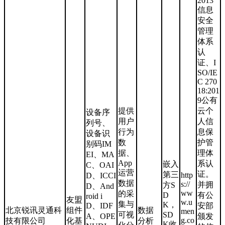
2013
信息
安全
管理
体系
认
证、I
SO/IE
C 270
18:201
9公有
提供
云个
设备序
用户
人信
列号、
行为
息保
设备识
数
护管
别码IM
据、
理体
EI、MA
App
系认
嵌入
C、OAI
运营
证。
第三
http
D、ICCI
数据
s://
并拥
方S
D、And
ww
的采
D
有公
roid i
友盟
w.u
集与
K，
D、IDF
安部
北京锐讯灵通科
组件
数据
men
可视
SD
A、OPE
颁发
g.co
技有限公司
化基
分析
K收