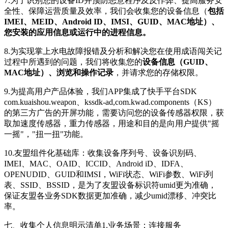
7.为了识别您的设备ID并预防恶意程序及反作弊、提高服务安
全性、保障运营质量及效率，我们会收集您的设备信息（
包括
IMEI、MEID、Android ID、IMSI、GUID、MAC地址）、
您安装的应用信息或运行中的进程信息。
8.为实现掌上水电故障报错及分析和解决您在使用成语闯关记
过程中所遇到的问题，我们将收集您的
设备信息（GUID、
MAC地址）、浏览和操作记录
，并请求您的存储权限。
9.为提高用户产品体验，我们APP集成了快手平台SDK
com.kuaishou.weapon、kssdk-ad,com.kwad.components（KS）
的第三方广告的开屏功能，需要访问您的设备传感器权限，获
取加速度传感器，重力传感器，用途和目的是向用户提供"摇
一摇"，"扭一扭"功能。
10.友盟组件化基础库：收集设备序列号、设备识别码、
IMEI、MAC、OAID、ICCID、Android iD、IDFA、
OPENUDID、GUID和IMSI，WiFi状态、WiFi参数、WiFi列
表、SSID、BSSID，是为了友盟设备标识符umid更为准确，
保证友盟各业务SDK数据更加准确，减少umid漂移、冲突比
率。
七、收集个人信息明示清单1.业务场景：连接服务