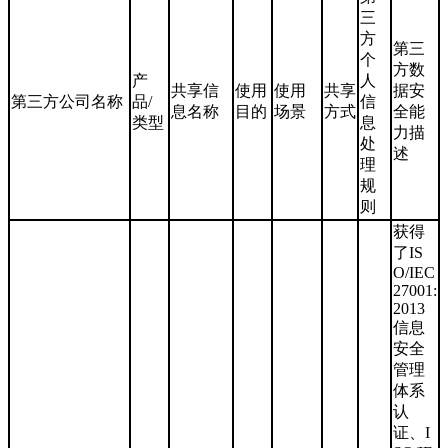
三
方
第三
个
方数
产
人
共享信
使用
使用
共享
据安
第三方公司名称
品/
信
息名称
目的
场景
方式
全能
类型
息
力描
处
述
理
规
则
获得
了IS
O/IEC
27001:
2013
信息
安全
管理
体系
认
证、I