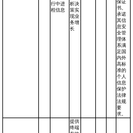
保证
行中进
析决
书。
程信息
策实
承诺
现业
其信
务增
息安
长
全管
理体
系满
足国
内外
高标
准的
个人
信息
保护
法律
法规
要
求。
提供
终端