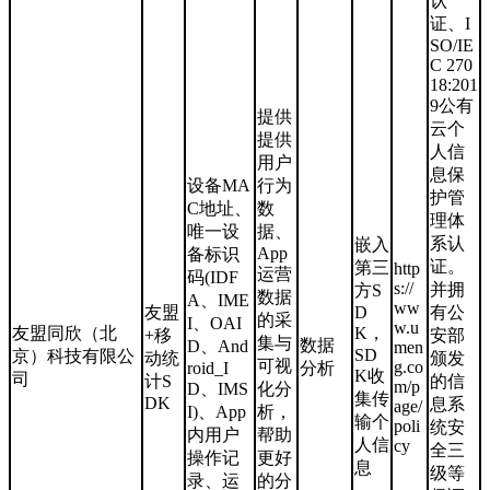
认
证、I
SO/IE
C 270
18:201
9公有
提供
云个
提供
人信
用户
息保
设备MA
行为
护管
C地址、
数
理体
唯一设
据、
系认
嵌入
App
备标识
证。
第三
http
运营
码(IDF
s://
并拥
方S
数据
A、IME
ww
友盟
D
有公
的采
I、OAI
w.u
友盟同欣（北
K，
+移
安部
集与
数据
D、And
men
SD
京）科技有限公
动统
颁发
可视
g.co
roid_I
分析
K收
司
计S
的信
m/p
D、IMS
化分
集传
DK
息系
age/
I)、App
析，
输个
poli
统安
内用户
帮助
人信
cy
全三
操作记
更好
息
级等
录、运
的分