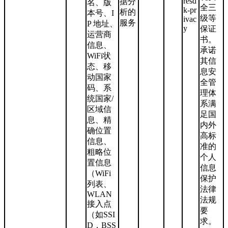
resd
据分
名、版
全三
k-pr
析的
本号、I
级等
ivac
服务
P 地址、
y
保证
运营商
书。
信息、
承诺
WiFi状
其信
态、移
息安
动国家
全管
码、系
理体
统国家/
系满
区域信
足国
息、精
内外
确位置
高标
信息、
准的
粗略位
个人
置信息
信息
（WiFi
保护
列表、
法律
WLAN
法规
接入点
要
（如SSI
求。
D，BSS