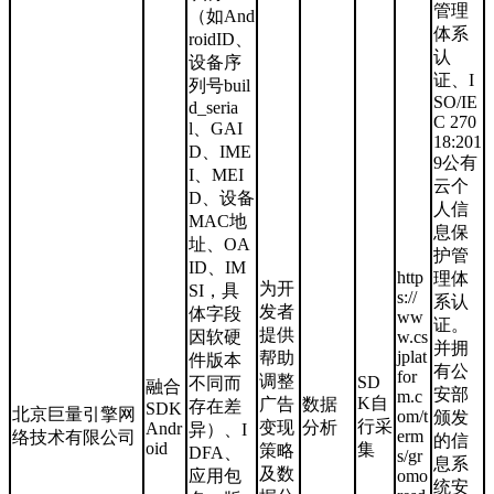
管理
（如And
体系
roidID、
认
设备序
证、I
列号buil
SO/IE
d_seria
C 270
l、GAI
18:201
D、IME
9公有
I、MEI
云个
D、设备
人信
MAC地
息保
址、OA
护管
ID、IM
http
理体
为开
SI，具
s://
系认
发者
体字段
ww
证。
提供
因软硬
w.cs
并拥
jplat
帮助
件版本
有公
for
调整
SD
不同而
融合
安部
m.c
K自
广告
数据
存在差
SDK
北京巨量引擎网
om/t
颁发
行采
变现
分析
Andr
异）、I
erm
络技术有限公司
的信
oid
集
策略
DFA、
s/gr
息系
及数
应用包
omo
统安